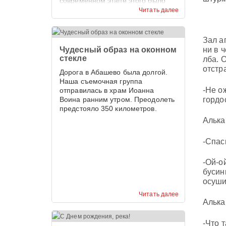
современном этапе этого было
недостаточно.
Читать далее
Зал а
Чудесный образ на оконном
ни в 
стекле
лба. 
отстр
Дорога в Абашево была долгой.
Наша съемочная группа
-Не ож
отправилась в храм Иоанна
гордо
Воина ранним утром. Преодолеть
предстояло 350 километров.
Алька 
-Спас
-Ой-о
бусин
осуши
Читать далее
Алька
-Что 