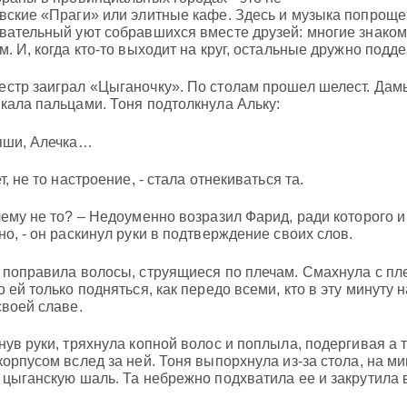
вские «Праги» или элитные кафе. Здесь и музыка попроще,
вательный уют собравшихся вместе друзей: многие знакомы
м. И, когда кто-то выходит на круг, остальные дружно под
стр заиграл «Цыганочку». По столам прошел шелест. Дам
кала пальцами. Тоня подтолкнула Альку:
яши, Алечка…
т, не то настроение, - стала отнекиваться та.
чему не то? – Недоуменно возразил Фарид, ради которого и
но, - он раскинул руки в подтверждение своих слов.
 поправила волосы, струящиеся по плечам. Смахнула с пл
о ей только подняться, как передо всеми, кто в эту минуту 
своей славе.
нув руки, тряхнула копной волос и поплыла, подергивая а 
корпусом вслед за ней. Тоня выпорхнула из-за стола, на ми
 цыганскую шаль. Та небрежно подхватила ее и закрутила в