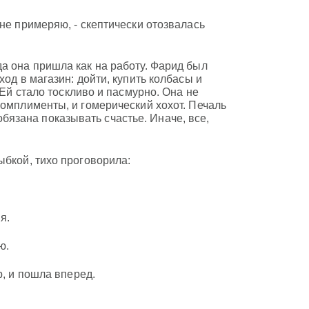
не примеряю, - скептически отозвалась
а она пришла как на работу. Фарид был
од в магазин: дойти, купить колбасы и
 Ей стало тоскливо и пасмурно. Она не
комплименты, и гомерический хохот. Печаль
 обязана показывать счастье. Иначе, все,
ыбкой, тихо проговорила:
я.
ю.
р, и пошла вперед.