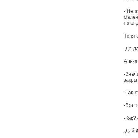
- Не 
мален
никог
Тоня 
-Да-д
Алька
-Знач
закры
-Так 
-Вот 
-Как?
-Дай 