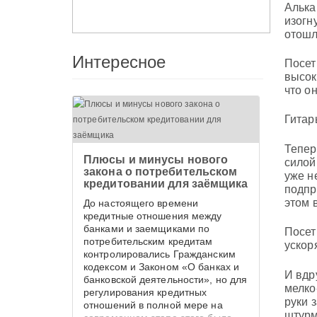
Алька
изогн
отошл
Интересное
Посет
высок
что о
Гитар
Тепер
Плюсы и минусы нового
силой
закона о потребительском
уже н
кредитовании для заёмщика
подпр
этом 
До настоящего времени
кредитные отношения между
банками и заемщиками по
Посет
потребительским кредитам
ускор
контролировались Гражданским
кодексом и Законом «О банках и
И вдр
банковской деятельности», но для
мелко
регулирования кредитных
руки 
отношений в полной мере на
штурм