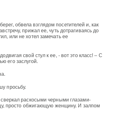
ерег, обвела взглядом посетителей и, как
австречу, прижал ее, чуть дотрагиваясь до
ил, или не хотел замечать ее
одвигая свой стул к ее, - вот это класс! – С
ью его заслугой.
за.
шу просьбу.
ид сверкал раскосыми черными глазами-
ницу, просто обжигающую женщину. И залпом