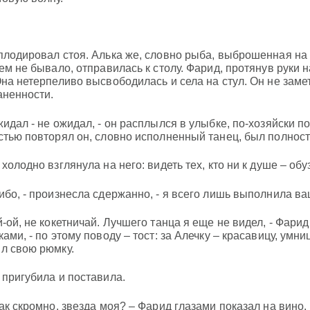
плодировал стоя. Алька же, словно рыба, выброшенная на б
чем не бывало, отправилась к столу. Фарид, протянув руки н
Она нетерпеливо высвободилась и села на стул. Он не замет
аненности.
идал - не ожидал, - он расплылся в улыбке, по-хозяйски под
стью повторял он, словно исполненный танец, был полност
холодно взглянула на него: видеть тех, кто ни к душе – обу
ибо, - произнесла сдержанно, - я всего лишь выполнила ва
й-ой, не кокетничай. Лучшего танца я еще не видел, - Фар
ками, - по этому поводу – тост: за Алечку – красавицу, ум
л свою рюмку.
 пригубила и поставила.
так скромно, звезда моя? – Фарид глазами показал на вино.