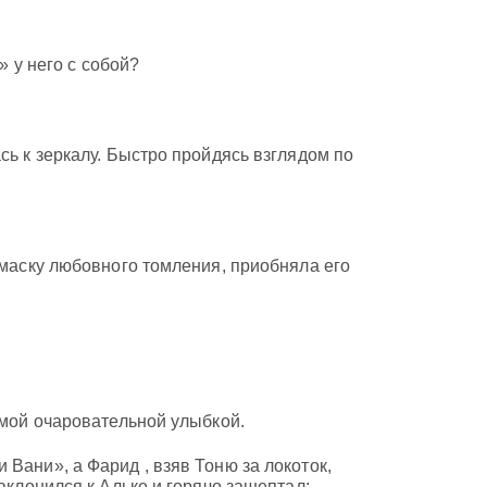
» у него с собой?
сь к зеркалу. Быстро пройдясь взглядом по
 маску любовного томления, приобняла его
амой очаровательной улыбкой.
Вани», а Фарид , взяв Тоню за локоток,
аклонился к Альке и горячо зашептал: