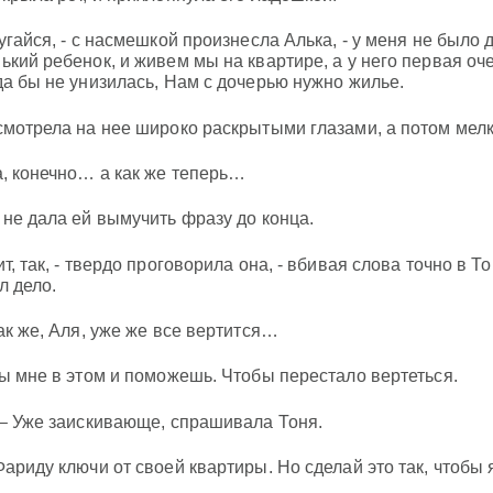
пугайся, - с насмешкой произнесла Алька, - у меня не было 
ький ребенок, и живем мы на квартире, а у него первая оче
да бы не унизилась, Нам с дочерью нужно жилье.
смотрела на нее широко раскрытыми глазами, а потом мелк
а, конечно… а как же теперь…
 не дала ей вымучить фразу до конца.
ит, так, - твердо проговорила она, - вбивая слова точно в Т
л дело.
как же, Аля, уже же все вертится…
ты мне в этом и поможешь. Чтобы перестало вертеться.
 – Уже заискивающе, спрашивала Тоня.
Фариду ключи от своей квартиры. Но сделай это так, чтобы 