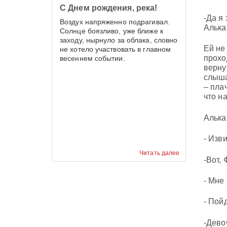
С Днем рождения, река!
-Да я
Воздух напряженно подрагивал.
Алька
Солнце боязливо, уже ближе к
заходу, нырнуло за облака, словно
Ей не
не хотело участвовать в главном
прохо
весеннем событии.
верну
слыша
– плач
что н
Алька
- Изв
Читать далее
-Вот,
- Мне
- Пой
-Дево