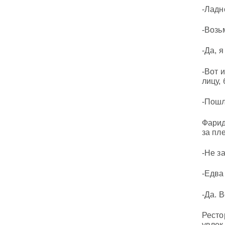
-Ладн
-Возь
-Да, 
-Вот 
лицу,
-Пошл
Фарид
за пле
-Не з
-Едва
-Да. 
Ресто
увлек