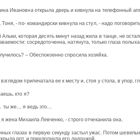
ина Ивановна открыла дверь и кивнула на телефонный аппа
 Тоня, - по- командирски кивнула на стул, - надо поговорить
й Альки, которая десять минут назад жила в танце, не оста
аваемости: сосредоточенна, натянута, только глаза полых
случилось? – Обеспокоенно спросила хозяйка.
взглядом припечатала ее к месту и, стоя у стола, в упор, гл
наешь, кто я?
 ты же… я ведь это…
, я жена Михаила Левченко, - строго отчеканила она.
иных глазах в первую секунду застыл ужас. Потом шевельну
ткрыла рот, и прихлопнула его ладошкой.