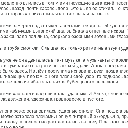
 медленно влилась в толпу, имитирующую цыганский переп
улась назад, почти касаясь пола. Это была ее стихия. Те, к
и в сторонку, прихлопывая и притопывая на месте.
ители замерли над своими тарелками, глядя на гибкую тоне
ими каблуками цыганский шаг, выбивала огненные искры. П
на закрывала пол-лица, сверкала озорными зелеными глаза
ы и труба смолкли. Слышались только ритмичные звуки уд
ь уже не она двигалась в такт музыке, а музыканты старал
 отстукивали о пол ритм цыганской удали. Алька продолжал
е было здесь. На лбу проступила испарина, руки, позванив
ыгивающим плечам, а ноги плели свой узор, то подбрасыва
все ее тело изгибалось в вихре бубенцового перезвона.
ители хлопали в ладоши в такт ударным. И Алька, словно ч
яла движения, удерживая равновесие в пустоте.
уг она резко остановилась. Ударные стихли. Она, подняв 
-мелко затрясла плечами. Грянул гитарный аккорд. Она, при
за голову, и полностью распласталась на полу. При этом пл
овую волну.