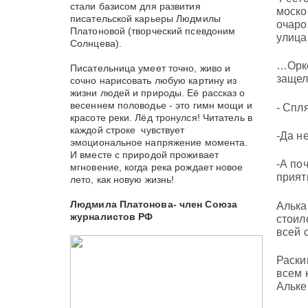
стали базисом для развития
моско
писательской карьеры Людмилы
очаро
Платоновой (творческий псевдоним
улица
Солнцева).
…Орке
Писательница умеет точно, живо и
защел
сочно нарисовать любую картину из
жизни людей и природы. Её рассказ о
весеннем половодье - это гимн мощи и
- Спл
красоте реки. Лёд тронулся! Читатель в
каждой строке чувствует
-Да не
эмоциональное напряжение момента.
И вместе с природой проживает
-А по
мгновение, когда река рождает новое
прият
лето, как новую жизнь!
Людмила Платонова- член Союза
Алька
журналистов РФ
стоил
всей 
Раски
всем 
Альке