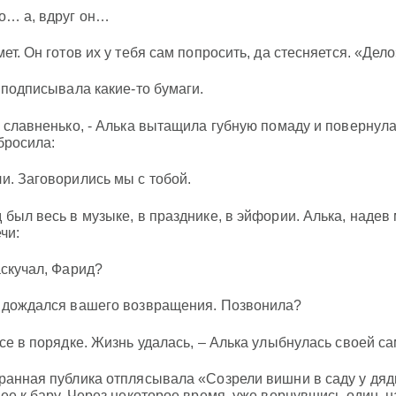
о… а, вдруг он…
мет. Он готов их у тебя сам попросить, да стесняется. «Дело
я подписывала какие-то бумаги.
и славненько, - Алька вытащила губную помаду и повернула
 бросила:
и. Заговорились мы с тобой.
 был весь в музыке, в празднике, в эйфории. Алька, надев
чи:
аскучал, Фарид?
 дождался вашего возвращения. Позвонила?
Все в порядке. Жизнь удалась, – Алька улыбнулась своей с
ранная публика отплясывала «Созрели вишни в саду у дяди 
 ее к бару. Через некоторое время, уже вернувшись один, н