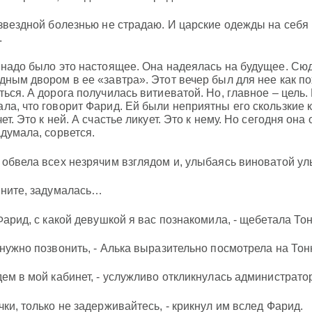
 звездной болезнью не страдаю. И царские одежды на себя 
.
 надо было это настоящее. Она надеялась на будущее. Сюд
дным двором в ее «завтра». Этот вечер был для нее как пох
ться. А дорога получилась витиеватой. Но, главное – цель.
ла, что говорит Фарид. Ей были неприятны его скользкие 
ет. Это к ней. А счастье ликует. Это к нему. Но сегодня она
адумала, сорвется.
 обвела всех незрячим взглядом и, улыбаясь виноватой ул
ините, задумалась…
 Фарид, с какой девушкой я вас познакомила, - щебетала Тон
 нужно позвонить, - Алька выразительно посмотрела на Тон
дем в мой кабинет, - услужливо откликнулась администрато
чки, только не задерживайтесь, - крикнул им вслед Фарид.