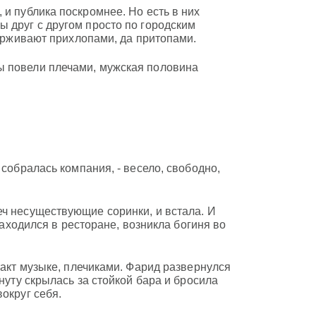
 и публика поскромнее. Но есть в них
 друг с другом просто по городским
держивают прихлопами, да притопами.
ы повели плечами, мужская половина
 собралась компания, - весело, свободно,
еч несуществующие соринки, и встала. И
находился в ресторане, возникла богиня во
такт музыке, плечиками. Фарид развернулся
нуту скрылась за стойкой бара и бросила
округ себя.