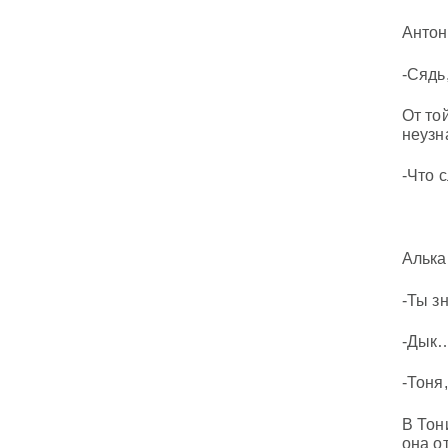
Антон
-Сядь,
От то
неузн
-Что 
Алька 
-Ты з
-Дык…
-Тоня
В Тон
она о