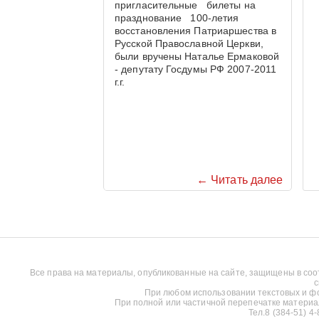
пригласительные билеты на
празднование 100-летия
восстановления Патриаршества в
Русской Православной Церкви,
были вручены Наталье Ермаковой
- депутату Госдумы РФ 2007-2011
г.г.
← Читать далее
Все права на материалы, опубликованные на сайте, защищены в соо
с
При любом использовании текстовых и фот
При полной или частичной перепечатке материалов
Тел.8 (384-51) 4-