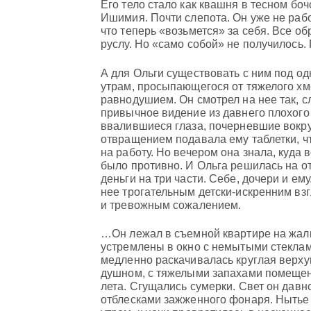
Его тело стало как квашня в тесном боч
Ишимия. Почти слепота. Он уже не рабо
что теперь «возьмется» за себя. Все о
руслу. Но «само собой» не получилось
А для Ольги существовать с ним под о
утрам, просыпающегося от тяжелого хме
равнодушием. Он смотрел на нее так, 
привычное видение из давнего плохого
ввалившиеся глаза, почерневшие вокру
отвращением подавала ему таблетки, чт
на работу. Но вечером она знала, куда 
было противно. И Ольга решилась на о
деньги на три части. Себе, дочери и ему
нее трогательным детски-искренним вз
и тревожным сожалением.
…Он лежал в съемной квартире на жалк
устремлены в окно с немытыми стеклами
медленно раскачивалась круглая верхуш
душном, с тяжелыми запахами помещен
лета. Сгущались сумерки. Свет он давн
отблесками зажженного фонаря. Нытье 