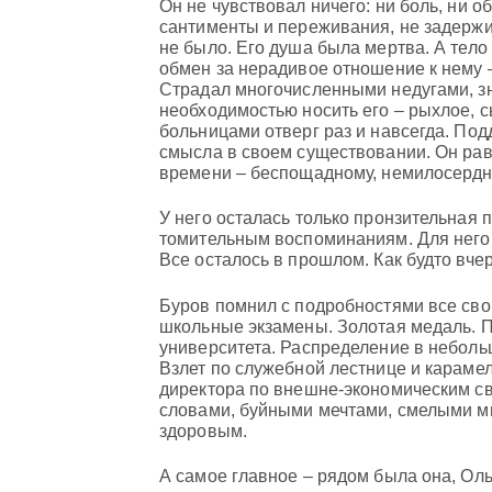
Он не чувствовал ничего: ни боль, ни об
сантименты и переживания, не задержив
не было. Его душа была мертва. А тело
обмен за нерадивое отношение к нему –
Страдал многочисленными недугами, зн
необходимостью носить его – рыхлое, с
больницами отверг раз и навсегда. Под
смысла в своем существовании. Он рав
времени – беспощадному, немилосердн
У него осталась только пронзительная 
томительным воспоминаниям. Для него 
Все осталось в прошлом. Как будто вчер
Буров помнил с подробностями все сво
школьные экзамены. Золотая медаль. 
университета. Распределение в неболь
Взлет по служебной лестнице и караме
директора по внешне-экономическим св
словами, буйными мечтами, смелыми мы
здоровым.
А самое главное – рядом была она, Оль