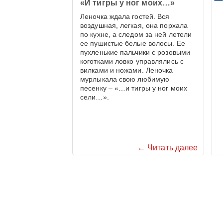
«И тигры у ног моих…»
Леночка ждала гостей. Вся
воздушная, легкая, она порхала
по кухне, а следом за ней летели
ее пушистые белые волосы. Ее
пухленькие пальчики с розовыми
коготками ловко управлялись с
вилками и ножами. Леночка
мурлыкала свою любимую
песенку – «…и тигры у ног моих
сели…».
← Читать далее