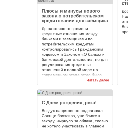
ст
Плюсы и минусы нового
До
закона о потребительском
На
кредитовании для заёмщика
от
Во
До настоящего времени
пр
кредитные отношения между
банками и заемщиками по
потребительским кредитам
контролировались Гражданским
кодексом и Законом «О банках и
банковской деятельности», но для
регулирования кредитных
отношений в полной мере на
современном этапе этого было
недостаточно.
Читать далее
С Днем рождения, река!
Воздух напряженно подрагивал.
Солнце боязливо, уже ближе к
заходу, нырнуло за облака, словно
не хотело участвовать в главном