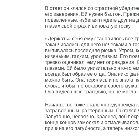
В ответ он клялся со страстной убедит
его заверения. Ей нужен был он. Преж
подавленные, избегая глядеть друг на 
глазах свой страх и виноватую тоску.
«Держать» себя ему становилось все тр
заканчивались для него ночевками в гост
выпивалась последняя рюмка. Утром, к
низеньким, гадким, уродливым. Его поя
трезво оценивал: ему нет оправдания. 
глазами. Ей было унизительно что-то ем
всегда был образ ее отца. Она никогда 
можно быть. Она терялась и не знала, к
слова, чтобы, не оскорбив своего мужа,
Она видела всю трагедию, но не могла 
Начальство тоже стало «предупреждать»
затравленным, растерянным. Пытался 
Запутанно, несвязно. Краснел, лоб пок
конце концов замолкал и отмалчивался.
причина его пагубности, а теперь низко