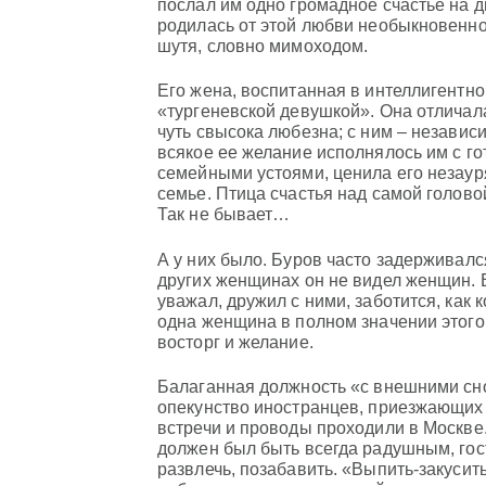
послал им одно громадное счастье на д
родилась от этой любви необыкновенно 
шутя, словно мимоходом.
Его жена, воспитанная в интеллигентн
«тургеневской девушкой». Она отличала
чуть свысока любезна; с ним – независ
всякое ее желание исполнялось им с г
семейными устоями, ценила его незаур
семье. Птица счастья над самой голово
Так не бывает…
А у них было. Буров часто задерживался
других женщинах он не видел женщин. В
уважал, дружил с ними, заботится, как 
одна женщина в полном значении этого 
восторг и желание.
Балаганная должность «с внешними сн
опекунство иностранцев, приезжающих 
встречи и проводы проходили в Москве.
должен был быть всегда радушным, гос
развлечь, позабавить. «Выпить-закусить