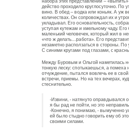
набора этих представлений – «выпить» 
действо проходило круглосуточно. По у
вино. В обед – водка или коньяк. А уж 
количествах. Он сопровождал их и утром
укладывал. Его основательность, собра
уступая кутежам и хмельному чаду. Ег
маленький человечек, который жил в н
«что ж делать…работа». Его представи
незаметно расползаться в стороны. По 
С синими кругами под глазами, с крас
Между Буровым и Ольгой наметилась н
тонкую леску: спотыкаешься, а помеха
отчуждение, пытался вовлечь ее в свой 
встречи, приемы. Но на тех вечерах, ку
стеснительно.
-Извини, - натянуто оправдывался о
я бы рад не пойти, но это неправи
-Конечно, я понимаю, - вымученно у
ей было стыдно говорить ему об эт
своими силами.