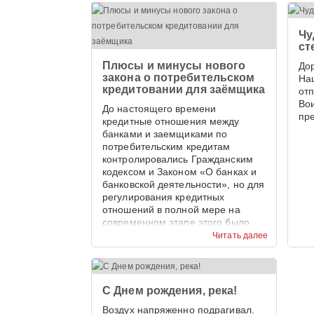
Чу
ст
Плюсы и минусы нового
До
закона о потребительском
На
кредитовании для заёмщика
от
Во
До настоящего времени
пр
кредитные отношения между
банками и заемщиками по
потребительским кредитам
контролировались Гражданским
кодексом и Законом «О банках и
банковской деятельности», но для
регулирования кредитных
отношений в полной мере на
современном этапе этого было
недостаточно.
Читать далее
С Днем рождения, река!
Воздух напряженно подрагивал.