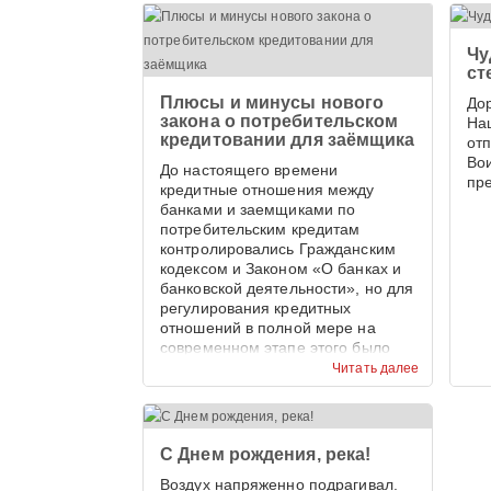
Чу
ст
Плюсы и минусы нового
До
закона о потребительском
На
кредитовании для заёмщика
от
Во
До настоящего времени
пр
кредитные отношения между
банками и заемщиками по
потребительским кредитам
контролировались Гражданским
кодексом и Законом «О банках и
банковской деятельности», но для
регулирования кредитных
отношений в полной мере на
современном этапе этого было
недостаточно.
Читать далее
С Днем рождения, река!
Воздух напряженно подрагивал.