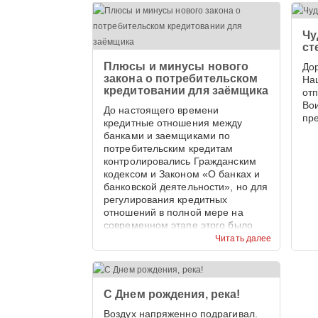
Чу
ст
Плюсы и минусы нового
До
закона о потребительском
На
кредитовании для заёмщика
от
Во
До настоящего времени
пр
кредитные отношения между
банками и заемщиками по
потребительским кредитам
контролировались Гражданским
кодексом и Законом «О банках и
банковской деятельности», но для
регулирования кредитных
отношений в полной мере на
современном этапе этого было
недостаточно.
Читать далее
С Днем рождения, река!
Воздух напряженно подрагивал.