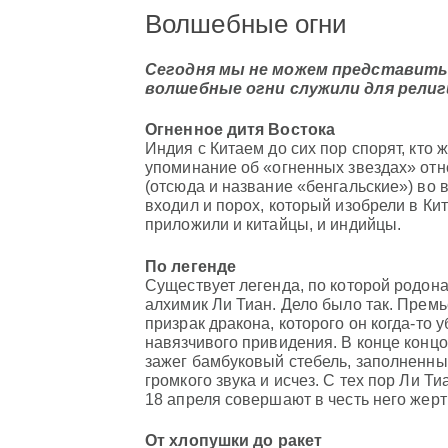
Волшебные огни
Сегодня мы не можем представить 
волшебные огни служили для религ
Огненное дитя Востока
Индия с Китаем до сих пор спорят, кто
упоминание об «огненных звездах» отно
(отсюда и название «бенгальские») во 
входил и порох, который изобрели в Кит
приложили и китайцы, и индийцы.
По легенде
Существует легенда, по которой родон
алхимик Ли Тиан. Дело было так. Прем
призрак дракона, которого он когда-то у
навязчивого привидения. В конце концо
зажег бамбуковый стебель, заполненны
громкого звука и исчез. С тех пор Ли Т
18 апреля совершают в честь него жер
От хлопушки до ракет