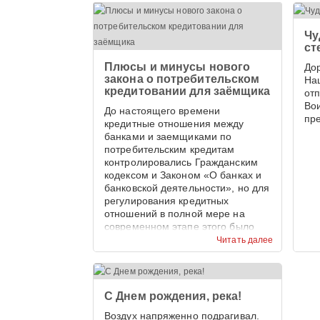
Чу
ст
Плюсы и минусы нового
До
закона о потребительском
На
кредитовании для заёмщика
от
Во
До настоящего времени
пр
кредитные отношения между
банками и заемщиками по
потребительским кредитам
контролировались Гражданским
кодексом и Законом «О банках и
банковской деятельности», но для
регулирования кредитных
отношений в полной мере на
современном этапе этого было
недостаточно.
Читать далее
С Днем рождения, река!
Воздух напряженно подрагивал.