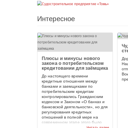
Интересное
Чу
ст
Плюсы и минусы нового
До
закона о потребительском
На
кредитовании для заёмщика
от
Во
До настоящего времени
пр
кредитные отношения между
банками и заемщиками по
потребительским кредитам
контролировались Гражданским
кодексом и Законом «О банках и
банковской деятельности», но для
регулирования кредитных
отношений в полной мере на
современном этапе этого было
недостаточно.
Читать далее