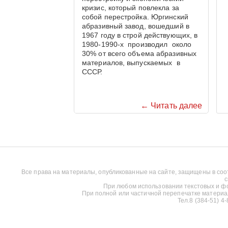
кризис, который повлекла за
собой перестройка. Юргинский
абразивный завод, вошедший в
1967 году в строй действующих, в
1980-1990-х производил около
30% от всего объема абразивных
материалов, выпускаемых в
СССР.
← Читать далее
Все права на материалы, опубликованные на сайте, защищены в соо
с
При любом использовании текстовых и фот
При полной или частичной перепечатке материалов
Тел.8 (384-51) 4-