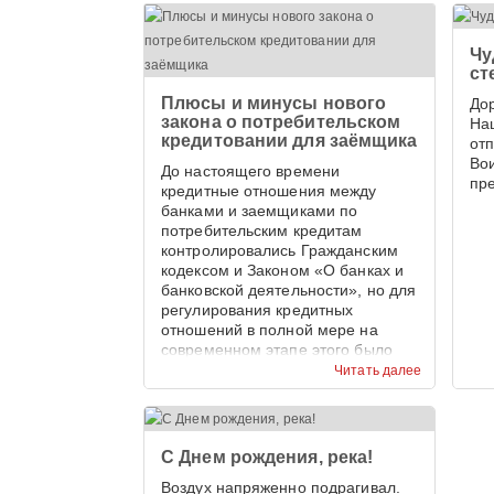
Чу
ст
Плюсы и минусы нового
До
закона о потребительском
На
кредитовании для заёмщика
от
Во
До настоящего времени
пр
кредитные отношения между
банками и заемщиками по
потребительским кредитам
контролировались Гражданским
кодексом и Законом «О банках и
банковской деятельности», но для
регулирования кредитных
отношений в полной мере на
современном этапе этого было
недостаточно.
Читать далее
С Днем рождения, река!
Воздух напряженно подрагивал.