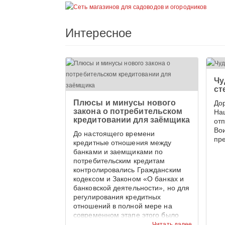
Интересное
Чу
ст
Плюсы и минусы нового
До
закона о потребительском
На
кредитовании для заёмщика
от
Во
До настоящего времени
пр
кредитные отношения между
банками и заемщиками по
потребительским кредитам
контролировались Гражданским
кодексом и Законом «О банках и
банковской деятельности», но для
регулирования кредитных
отношений в полной мере на
современном этапе этого было
недостаточно.
Читать далее