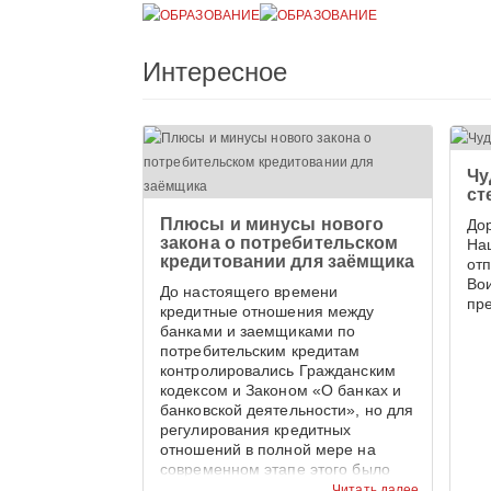
Интересное
Чу
ст
Плюсы и минусы нового
До
закона о потребительском
На
кредитовании для заёмщика
от
Во
До настоящего времени
пр
кредитные отношения между
банками и заемщиками по
потребительским кредитам
контролировались Гражданским
кодексом и Законом «О банках и
банковской деятельности», но для
регулирования кредитных
отношений в полной мере на
современном этапе этого было
недостаточно.
Читать далее