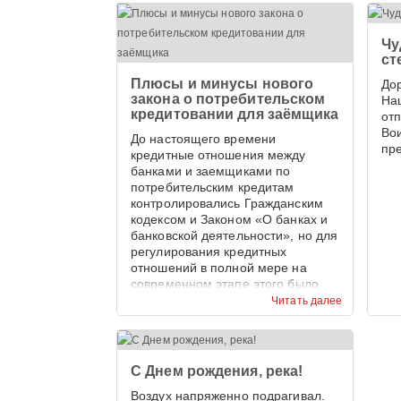
Чу
ст
Плюсы и минусы нового
До
закона о потребительском
На
кредитовании для заёмщика
от
Во
До настоящего времени
пр
кредитные отношения между
банками и заемщиками по
потребительским кредитам
контролировались Гражданским
кодексом и Законом «О банках и
банковской деятельности», но для
регулирования кредитных
отношений в полной мере на
современном этапе этого было
недостаточно.
Читать далее
С Днем рождения, река!
Воздух напряженно подрагивал.