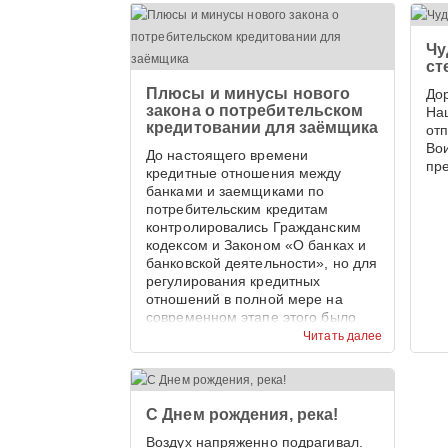
Чу
ст
Плюсы и минусы нового
До
закона о потребительском
На
кредитовании для заёмщика
от
Во
До настоящего времени
пр
кредитные отношения между
банками и заемщиками по
потребительским кредитам
контролировались Гражданским
кодексом и Законом «О банках и
банковской деятельности», но для
регулирования кредитных
отношений в полной мере на
современном этапе этого было
недостаточно.
Читать далее
С Днем рождения, река!
Воздух напряженно подрагивал.