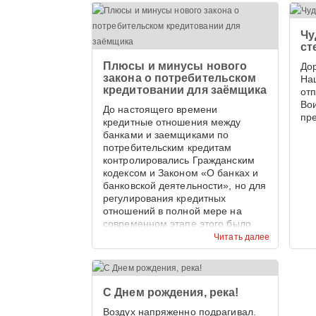
Чу
ст
Плюсы и минусы нового
До
закона о потребительском
На
кредитовании для заёмщика
от
Во
До настоящего времени
пр
кредитные отношения между
банками и заемщиками по
потребительским кредитам
контролировались Гражданским
кодексом и Законом «О банках и
банковской деятельности», но для
регулирования кредитных
отношений в полной мере на
современном этапе этого было
недостаточно.
Читать далее
С Днем рождения, река!
Воздух напряженно подрагивал.