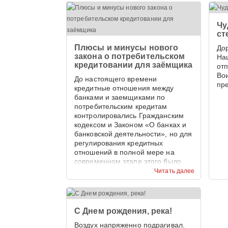
Чу
ст
Плюсы и минусы нового
До
закона о потребительском
На
кредитовании для заёмщика
от
Во
До настоящего времени
пр
кредитные отношения между
банками и заемщиками по
потребительским кредитам
контролировались Гражданским
кодексом и Законом «О банках и
банковской деятельности», но для
регулирования кредитных
отношений в полной мере на
современном этапе этого было
недостаточно.
Читать далее
С Днем рождения, река!
Воздух напряженно подрагивал.