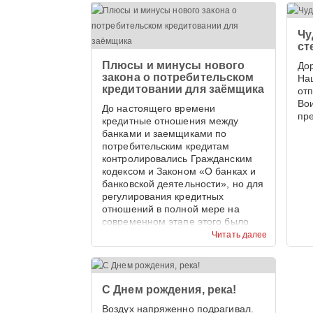
Чу
ст
Плюсы и минусы нового
До
закона о потребительском
На
кредитовании для заёмщика
от
Во
До настоящего времени
пр
кредитные отношения между
банками и заемщиками по
потребительским кредитам
контролировались Гражданским
кодексом и Законом «О банках и
банковской деятельности», но для
регулирования кредитных
отношений в полной мере на
современном этапе этого было
недостаточно.
Читать далее
С Днем рождения, река!
Воздух напряженно подрагивал.