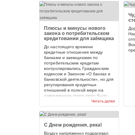
Чу
ст
Плюсы и минусы нового
До
закона о потребительском
На
кредитовании для заёмщика
от
Во
До настоящего времени
пр
кредитные отношения между
банками и заемщиками по
потребительским кредитам
контролировались Гражданским
кодексом и Законом «О банках и
банковской деятельности», но для
регулирования кредитных
отношений в полной мере на
современном этапе этого было
недостаточно.
Читать далее
С Днем рождения, река!
Воздух напряженно подрагивал.