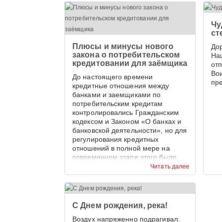
Чу
ст
Плюсы и минусы нового
До
закона о потребительском
На
кредитовании для заёмщика
от
Во
До настоящего времени
пр
кредитные отношения между
банками и заемщиками по
потребительским кредитам
контролировались Гражданским
кодексом и Законом «О банках и
банковской деятельности», но для
регулирования кредитных
отношений в полной мере на
современном этапе этого было
недостаточно.
Читать далее
С Днем рождения, река!
Воздух напряженно подрагивал.