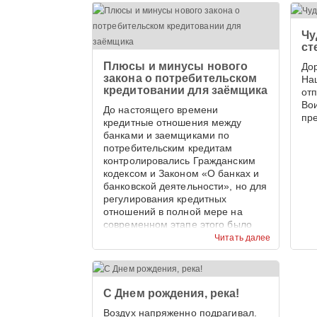
Чу
ст
Плюсы и минусы нового
До
закона о потребительском
На
кредитовании для заёмщика
от
Во
До настоящего времени
пр
кредитные отношения между
банками и заемщиками по
потребительским кредитам
контролировались Гражданским
кодексом и Законом «О банках и
банковской деятельности», но для
регулирования кредитных
отношений в полной мере на
современном этапе этого было
недостаточно.
Читать далее
С Днем рождения, река!
Воздух напряженно подрагивал.