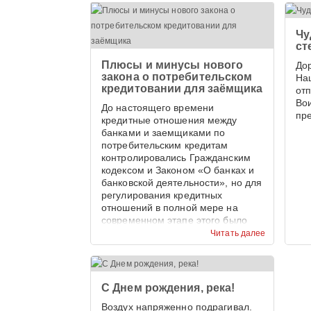
Чу
ст
Плюсы и минусы нового
До
закона о потребительском
На
кредитовании для заёмщика
от
Во
До настоящего времени
пр
кредитные отношения между
банками и заемщиками по
потребительским кредитам
контролировались Гражданским
кодексом и Законом «О банках и
банковской деятельности», но для
регулирования кредитных
отношений в полной мере на
современном этапе этого было
недостаточно.
Читать далее
С Днем рождения, река!
Воздух напряженно подрагивал.