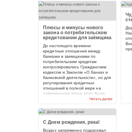
Чу
ст
Плюсы и минусы нового
До
закона о потребительском
На
кредитовании для заёмщика
от
Во
До настоящего времени
пр
кредитные отношения между
банками и заемщиками по
потребительским кредитам
контролировались Гражданским
кодексом и Законом «О банках и
банковской деятельности», но для
регулирования кредитных
отношений в полной мере на
современном этапе этого было
недостаточно.
Читать далее
С Днем рождения, река!
Воздух напряженно подрагивал.