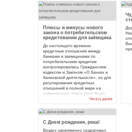
Чу
ст
Плюсы и минусы нового
До
закона о потребительском
На
кредитовании для заёмщика
от
Во
До настоящего времени
пр
кредитные отношения между
банками и заемщиками по
потребительским кредитам
контролировались Гражданским
кодексом и Законом «О банках и
банковской деятельности», но для
регулирования кредитных
отношений в полной мере на
современном этапе этого было
недостаточно.
Читать далее
С Днем рождения, река!
Воздух напряженно подрагивал.