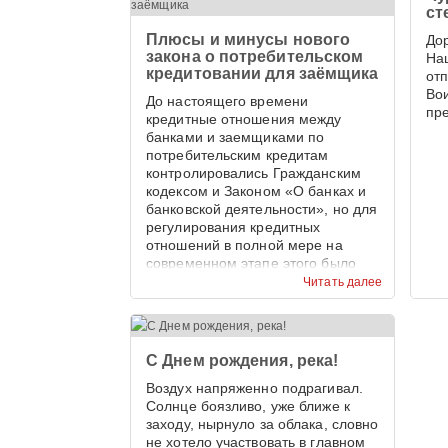
ст
Плюсы и минусы нового
До
закона о потребительском
На
кредитовании для заёмщика
от
Во
До настоящего времени
пр
кредитные отношения между
банками и заемщиками по
потребительским кредитам
контролировались Гражданским
кодексом и Законом «О банках и
банковской деятельности», но для
регулирования кредитных
отношений в полной мере на
современном этапе этого было
недостаточно.
Читать далее
С Днем рождения, река!
Воздух напряженно подрагивал.
Солнце боязливо, уже ближе к
заходу, нырнуло за облака, словно
не хотело участвовать в главном