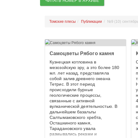
ЧИТАТЬ НОМЕР В АРХИВЕ
Томские плесы
Публикации
№9 (10) сентябр
Самоцветы Рябого камня
Кузнецкая котловина в
мезозойскую эру, а это более 180
мл. лет назад, представляла
собой залив древнего океана
Тетрис. В этот период
происходили бурные
у
геологические процессы,
связанные с активной
вулканической деятельностью. В
дальнейшем базальты
Салтымаковского хребта,
Осташкиного камня,
Тарадановского увала
размывались реками и