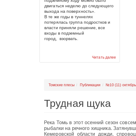
подземному ходу можно было
двигаться неделю до следующего
выхода на поверхность».
В те же годы в туннелях
потерялась группа подростков и
власти приняли решение, все
входы в подземный
город, взорвать.
Читать далее
Томские плесы
Публикации
№10 (11) октябр
Трудная щука
Река Томь в этот осенний сезон совсе
рыбалки на речного хищника. Затянувш
Кемеровской области дожди, спрово