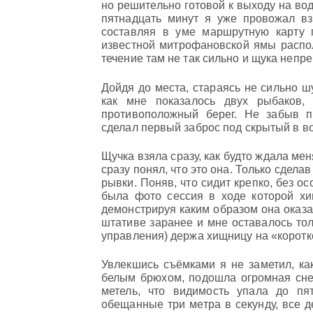
но решительно готовой к выходу на в
пятнадцать минут я уже провожал вз
составляя в уме маршрутную карту 
известной митрофановской ямы распол
течение там не так сильно и щука непре
Дойдя до места, стараясь не сильно шу
как мне показалось двух рыбаков,
противоположный берег. Не забыв п
сделал первый заброс под скрытый в во
Щучка взяла сразу, как будто ждала ме
сразу понял, что это она. Только сдел
рывки. Поняв, что сидит крепко, без о
была фото сессия в ходе которой х
демонстрируя каким образом она оказа
штативе заранее и мне оставалось тол
управления) держа хищницу на «коротк
Увлекшись съёмками я не заметил, как
белым брюхом, подошла огромная снеж
метель, что видимость упала до пя
обещанные три метра в секунду, все д