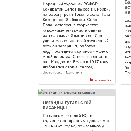
Ба
Народный художник РСФСР
вс
Кондратий Белов вырос в Сибири,
на
на берегу реки Томи, в селе Пача
Кемеровской области. Село
Бар
Пача осталось в творчестве
ис
художника-пейзажиста одним
св
из главных лейтмотивов. И не
ре
удивительно, что свой жизненный
дн
путь он завершил, работая
во
над последней картиной - «Село
ис
моей юности». С возвышенности,
эк
где Кондратий Белов в 1917 году
ки
любовался своим селом,
бо
фотограф Евгений
По
Тамбовцев запечатлел панораму
эк
Читать далее
села Пача в наши дни. И
пре
приходиться признать, что 100 лет
Кем
назад сельская улица,
Ме
увенчанная храмом, была
Легенды тутальской
красивее.
писаницы
По словам жителей Юрги,
ходивших по древним туннелям в
1950-60-х годах, по «главному