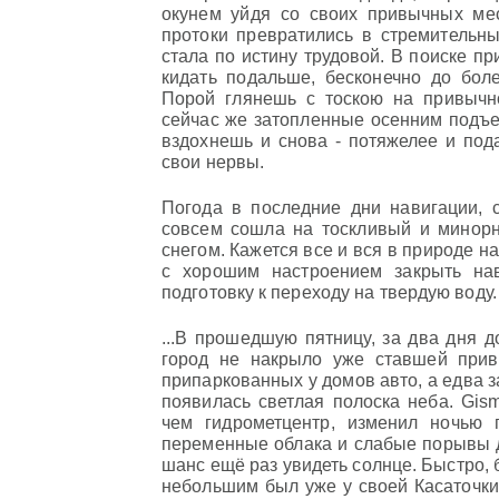
окунем уйдя со своих привычных мес
протоки превратились в стремительны
стала по истину трудовой. В поиске п
кидать подальше, бесконечно до боле
Порой глянешь с тоскою на привычно
сейчас же затопленные осенним подъе
вздохнешь и снова - потяжелее и под
свои нервы.
Погода в последние дни навигации,
совсем сошла на тоскливый и минор
снегом. Кажется все и вся в природе н
с хорошим настроением закрыть на
подготовку к переходу на твердую воду.
...В прошедшую пятницу, за два дня д
город не накрыло уже ставшей при
припаркованных у домов авто, а едва 
появилась светлая полоска неба. Gism
чем гидрометцентр, изменил ночью
переменные облака и слабые порывы д
шанс ещё раз увидеть солнце. Быстро, б
небольшим был уже у своей Касаточки