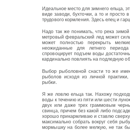
Идеальное место для зимнего ельца, э
виде заводи, бухточки, а то и просто 
трудового кормления. Здесь елец и гар
Надо так же понимать, что река зимой
метровый февральский лед может сил
может полностью перекрыть мелки
неожиданные для летнего периода
спровоцирует подъем воды достаточны
кардинально повлиять на подледную об
Выбор рыболовной снасти то же имее
рыболов исходя из личной практики,
рыбки.
Я же ловлю ельца так. Нахожу подход
воды к течению из пяти или шести лун
двух или даже трех граммовым черн
свинца, причем без какой либо подсадк
хорошо прикармливаю и ставлю сверху 
максимально собрать вокруг себя рыбу
мормышку на более мелкую, не так бь