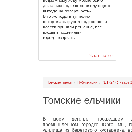
подземному ходу можно было
двигаться неделю до следующего
выхода на поверхность».
В те же годы в туннелях
потерялась группа подростков и
власти приняли решение, все
входы в подземный
город, взорвать.
Читать далее
Томские плесы
Публикации
№1 (24) Январь 
Томские ельчики
В моем детстве, прошедшем в
промышленном городке Юрга, мы, го
удилища из берегового кустарника, в