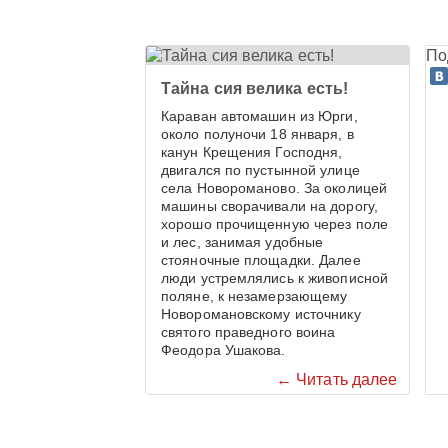
По
Тайна сия велика есть!
Караван автомашин из Юрги,
около полуночи 18 января, в
канун Крещения Господня,
двигался по пустынной улице
села Новороманово. За околицей
машины сворачивали на дорогу,
хорошо прочищенную через поле
и лес, занимая удобные
стояночные площадки. Далее
люди устремлялись к живописной
поляне, к незамерзающему
Новоромановскому источнику
святого праведного воина
Феодора Ушакова.
← Читать далее