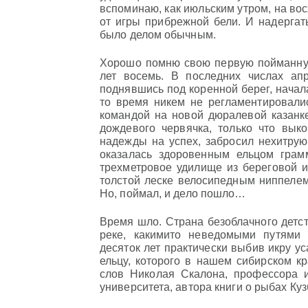
вспоминаю, как июльским утром, на во
от игры прибрежной бели. И надергат
было делом обычным.
Хорошо помню свою первую пойманную
лет восемь. В последних числах ап
поднявшись под коренной берег, начал
то время никем не регламентировалис
командой на новой дюралевой казанк
дождевого червячка, только что вык
надежды на успех, забросил нехитрую
оказалась здоровенным ельцом грам
трехметровое удилище из береговой и
толстой леске велосипедным ниппелем
Но, поймал, и дело пошло…
Время шло. Страна безоблачного детст
реке, какими­то неведомыми путями 
десяток лет практически выбив икру ус
ельцу, которого в нашем сибирском кр
слов Николая Скалона, профессора 
университета, автора книги о рыбах Куз