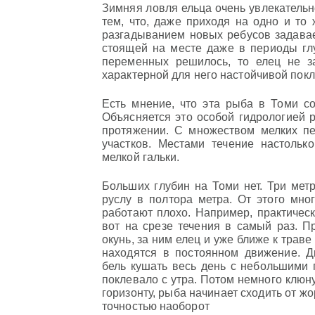
Зимняя ловля ельца очень увлекательн
тем, что, даже приходя на одно и то 
разгадыванием новых ребусов задава
стоящей на месте даже в периоды гл
переменных решилось, то елец не з
характерной для него настойчивой покл
Есть мнение, что эта рыба в Томи со
Объясняется это особой гидрологией р
протяжении. С множеством мелких пе
участков. Местами течение настольк
мелкой гальки.
Больших глубин на Томи нет. Три мет
руслу в полтора метра. От этого мн
работают плохо. Например, практическ
вот на срезе течения в самый раз. П
окунь, за ним елец и уже ближе к трав
находятся в постоянном движение. Д
бель кушать весь день с небольшими п
поклевало с утра. Потом немного клюну
горизонту, рыба начинает сходить от жо
точностью наоборот