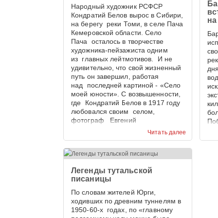
Ба
Народный художник РСФСР
вс
Кондратий Белов вырос в Сибири,
на
на берегу реки Томи, в селе Пача
Кемеровской области. Село
Бар
Пача осталось в творчестве
ис
художника-пейзажиста одним
св
из главных лейтмотивов. И не
ре
удивительно, что свой жизненный
дн
путь он завершил, работая
во
над последней картиной - «Село
ис
моей юности». С возвышенности,
эк
где Кондратий Белов в 1917 году
ки
любовался своим селом,
бо
фотограф Евгений
По
Тамбовцев запечатлел панораму
эк
Читать далее
села Пача в наши дни. И
пре
приходиться признать, что 100 лет
Кем
назад сельская улица,
Ме
увенчанная храмом, была
Легенды тутальской
красивее.
писаницы
По словам жителей Юрги,
ходивших по древним туннелям в
1950-60-х годах, по «главному