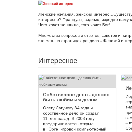
Женские желания, женский интерес…Существует
интересно? Французы, видимо, изрядно намуч
Чего хочет женщина, того хочет Бог!
Множество вопросов и ответов, советов и хитр
это есть на страницах раздела «Женский инте
Интересное
Ие
Собственное дело - должно
Ие
быть любимым делом
се
вид
Олегу Лагунову 34 года и
при
собственное дело он создал
за
11 лет назад. В 2003 году
– 
предприниматель открыл
Сре
в Юрге игровой компьютерный