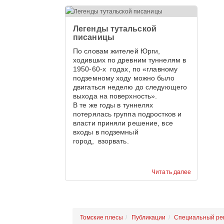
приходиться признать, что 100 лет
Кем
назад сельская улица,
Ме
увенчанная храмом, была
Легенды тутальской
красивее.
писаницы
По словам жителей Юрги,
ходивших по древним туннелям в
1950-60-х годах, по «главному
подземному ходу можно было
двигаться неделю до следующего
выхода на поверхность».
В те же годы в туннелях
потерялась группа подростков и
власти приняли решение, все
входы в подземный
город, взорвать.
Читать далее
Томские плесы
Публикации
Специальный ре