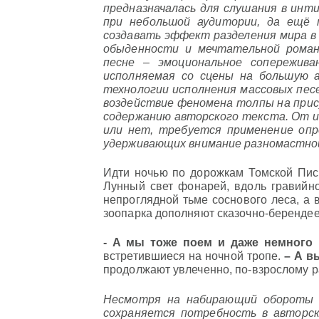
предназначалась для слушания в инти
при небольшой аудитории, да ещё 
создавать эффект разделения мира в 
обыденности и мечтательной роман
песне – эмоциональное сопережива
исполняемая со сцены на большую 
технологии исполнения массовых пес
воздействие феномена толпы на прис
содержанию авторского текста. От и
или нет, требуется применение опр
удерживающих внимание разномастной
Идти ночью по дорожкам Томской Писа
Лунный свет фонарей, вдоль гравийной
непроглядной тьме соснового леса, а 
зоопарка дополняют сказочно-берендее
- А мы тоже поем и даже немного
встретившиеся на ночной тропе.
– А в
продолжают увлеченно, по-взрослому р
Несмотря на набирающий обороты и
сохраняется потребность в авторс