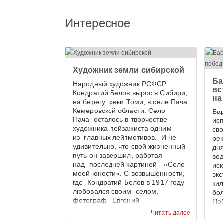
Интересное
Художник земли сибирской
Ба
Народный художник РСФСР
вс
Кондратий Белов вырос в Сибири,
на
на берегу реки Томи, в селе Пача
Кемеровской области. Село
Бар
Пача осталось в творчестве
ис
художника-пейзажиста одним
св
из главных лейтмотивов. И не
ре
удивительно, что свой жизненный
дн
путь он завершил, работая
во
над последней картиной - «Село
ис
моей юности». С возвышенности,
эк
где Кондратий Белов в 1917 году
ки
любовался своим селом,
бо
фотограф Евгений
По
Тамбовцев запечатлел панораму
эк
Читать далее
села Пача в наши дни. И
пре