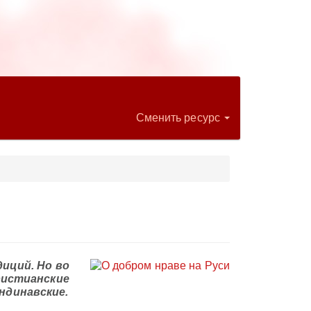
Сменить ресурс
иций. Но во
ристианские
ндинавские.