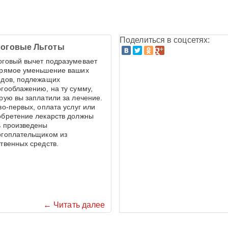
Поделиться в соцсетях:
оговые Льготы
оговый вычет подразумевает
прямое уменьшение ваших
одов, подлежащих
гооблажению, на ту сумму,
рую вы заплатили за лечение.
во-первых, оплата услуг или
обретение лекарств должны
ь произведены
огоплательщиком из
твенных средств.
← Читать далее