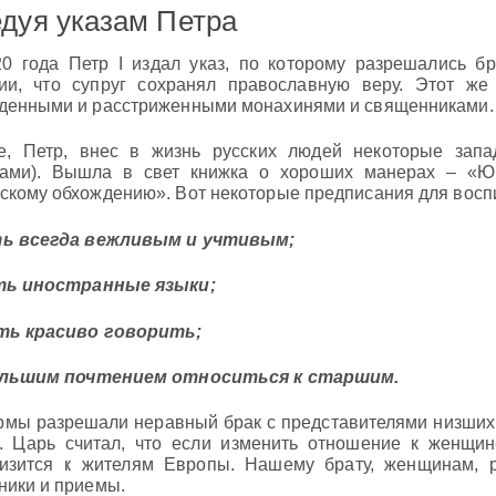
дуя указам Петра
0 года Петр I издал указ, по которому разрешались бр
ии, что супруг сохранял православную веру. Этот же
денными и расстриженными монахинями и священниками.
, Петр, внес в жизнь русских людей некоторые запа
ами). Вышла в свет книжка о хороших манерах – «Юн
скому обхождению». Вот некоторые предписания для восп
ь всегда вежливым и учтивым;
ть иностранные языки;
ть красиво говорить;
ольшим почтением относиться к старшим.
мы разрешали неравный брак с представителями низших 
. Царь считал, что если изменить отношение к женщин
изится к жителям Европы. Нашему брату, женщинам,
ники и приемы.