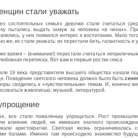
енщин стали уважать
ех состоятельных семьях девочки стали считаться сре
ку пытались выдать замуж за человека «в чинах». Пр
елились, у них появился интерес к воспитанию. Мало тог
но же, их стали уважать: их перестали бить, галантность 
 же время – (внимание!) перестали считаться неприличны
любовная переписка. Вот вам и первые ростки секса
але 19 века представители высшего общества начали по
е. Поведение светского человека должно было быть
сент
воры сводились к «чувствительным» темам. И, конечно ж
есоваться живописью, музыкой, литературой.
упрощение
е, все стало помаленьку упрощаться. Рост промышлен
ли влияние людей, не имевших знатного происхожде
ажали аристократии. Светская жизнь ограничивалась
ми балами. Именно там происходило знакомство будущ