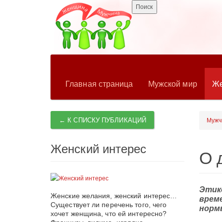
Главная страница
Мужской мир
Же
← К СПИСКУ ПУБЛИКАЦИЙ
Мужч
Женский интерес
О 
Этик
Женские желания, женский интерес…
врем
Существует ли перечень того, чего
норм
хочет женщина, что ей интересно?