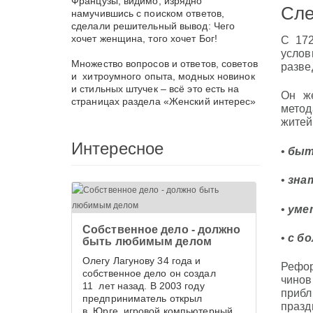
Французы, видимо, изрядно
Сле
намучившись с поиском ответов,
сделали решительный вывод: Чего
хочет женщина, того хочет Бог!
С 172
услов
Множество вопросов и ответов, советов
разве
и хитроумного опыта, модных новинок
и стильных штучек – всё это есть на
Он же
страницах раздела «Женский интерес»
метод
житей
Интересное
•
быт
•
зна
•
уме
Собственное дело - должно
•
с б
быть любимым делом
Олегу Лагунову 34 года и
Рефор
собственное дело он создал
чинов
11 лет назад. В 2003 году
прибл
предприниматель открыл
празд
в Юрге игровой компьютерный