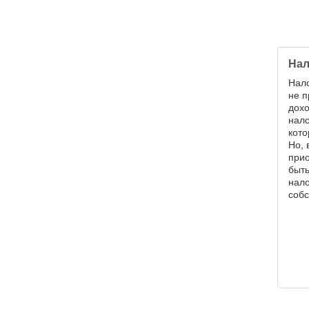
Нал
Нал
не 
дох
нало
кото
Но, 
при
быт
нал
собс