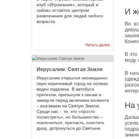
клуб «Игромания», который и
И ж
сейчас остаётся центром
развлечения для людей любого
возраста.
Во вс
девуш
зашев
Конеч
Читать далее
В это
моду 
Иерусалим: Святая Земля
В нач
Иерусалим открылся неожиданно:
одежд
серо-коричневый город на холмах
разго
виден издалека. В автобусе
интер
притихли, прильнули к окнам и
замерли перед величием момента
На 
– въезжаем на Святую Землю.
Среди нас - те, кто «просто
посмотреть», но большинство –
Дальш
поклониться, припасть, очистить
усили
душу, дотронуться до Святыни.
подр
зимни