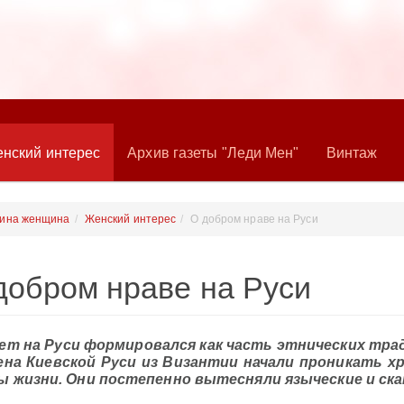
нский интерес
Архив газеты "Леди Мен"
Винтаж
ина женщина
Женский интерес
О добром нраве на Руси
добром нраве на Руси
ет на Руси формировался как часть этнических трад
ена Киевской Руси из Византии начали проникать х
ы жизни. Они постепенно вытесняли языческие и ска