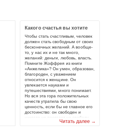
Какого счастья вы хотите
Чтобы стать счастливым, человек
должен стать свободным от своих
бесконечных желаний. А вообще-
то, у нас их и не так много,
желаний: деньги, любовь, власть.
Помните Жоффрея из книги
«Анжелика»? Он умен, образован,
благороден, с уважением
относится к женщине. Он
увлекается науками и
путешествиями, много понимает.
Но вся эта гора положительных
качеств утратила бы свою
ценность, если бы не главное его
достоинство: он свободен и
никогда не посягает на свободу
Читать далее →
другого. Как в мужчине, так и в
женщине наиболее
привлекательно состояние