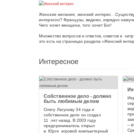
Женские желания, женский интерес…Существует
интересно? Французы, видимо, изрядно намуч
Чего хочет женщина, того хочет Бог!
Множество вопросов и ответов, советов и хитр
это есть на страницах раздела «Женский инте
Интересное
Ие
Собственное дело - должно
Ие
быть любимым делом
се
вид
Олегу Лагунову 34 года и
при
собственное дело он создал
за
11 лет назад. В 2003 году
– 
предприниматель открыл
Сре
в Юрге игровой компьютерный