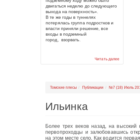
подземному ходу можно было
двигаться неделю до следующего
выхода на поверхность».
В те же годы в туннелях
потерялась группа подростков и
власти приняли решение, все
входы в подземный
город, взорвать.
Читать далее
Томские плесы
Публикации
№7 (18) Июль 20
Ильинка
Более трех веков назад, на высокий
первопроходцы и залюбовавшись отк
на этом месте село. Как водится перва