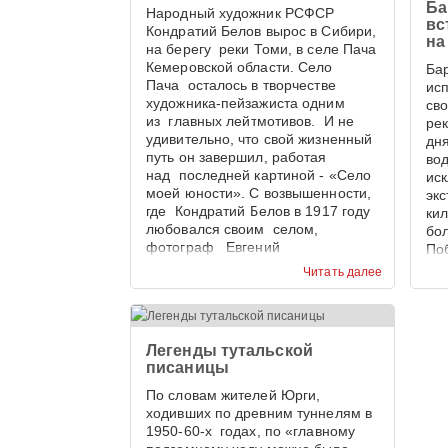
Ба
Народный художник РСФСР
вс
Кондратий Белов вырос в Сибири,
на
на берегу реки Томи, в селе Пача
Кемеровской области. Село
Бар
Пача осталось в творчестве
ис
художника-пейзажиста одним
св
из главных лейтмотивов. И не
ре
удивительно, что свой жизненный
дн
путь он завершил, работая
во
над последней картиной - «Село
ис
моей юности». С возвышенности,
эк
где Кондратий Белов в 1917 году
ки
любовался своим селом,
бо
фотограф Евгений
По
Тамбовцев запечатлел панораму
эк
Читать далее
села Пача в наши дни. И
пре
приходиться признать, что 100 лет
Кем
назад сельская улица,
Ме
увенчанная храмом, была
Легенды тутальской
красивее.
писаницы
По словам жителей Юрги,
ходивших по древним туннелям в
1950-60-х годах, по «главному