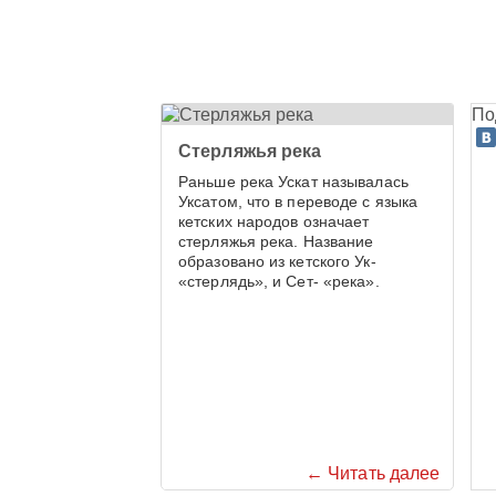
По
Стерляжья река
Раньше река Ускат называлась
Уксатом, что в переводе с языка
кетских народов означает
стерляжья река. Название
образовано из кетского Ук-
«стерлядь», и Сет- «река».
← Читать далее