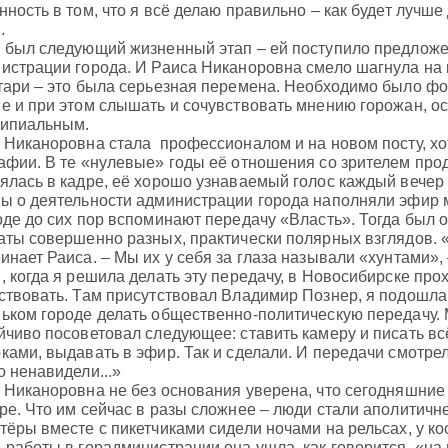
нность в том, что я всё делаю правильно – как будет лучше
.
 был следующий жизненный этап – ей поступило предложе
истрации города. И Раиса Никаноровна смело шагнула на н
тари – это была серьезная перемена. Необходимо было ф
е и при этом слышать и сочувствовать мнению горожан, 
ипиальным.
 Никаноровна стала профессионалом и на новом посту, хот
афии. В те «нулевые» годы её отношения со зрителем про
ялась в кадре, её хорошо узнаваемый голос каждый вечер 
ы о деятельности администрации города наполняли эфир 
оде до сих пор вспоминают передачу «Власть». Тогда был 
аты совершенно разных, практически полярных взглядов. 
инает Раиса. – Мы их у себя за глаза называли «хунтами», 
, когда я решила делать эту передачу, в Новосибирске пр
ствовать. Там присутствовал Владимир Познер, я подошла к
ьком городе делать общественно-политическую передачу. 
йчиво посоветовал следующее: ставить камеру и писать вс
ками, выдавать в эфир. Так и сделали. И передачи смотрел
о ненавидели...»
 Никаноровна не без основания уверена, что сегодняшние
ре. Что им сейчас в разы сложнее – люди стали аполитичнее
тёры вместе с пикетчиками сидели ночами на рельсах, у ко
 работы в горадминистрации она ушла, как говорится, «н