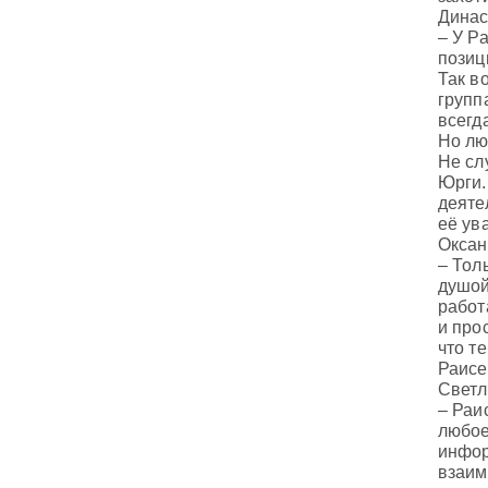
Динас
– У Р
позиц
Так в
групп
всегд
Но лю
Не сл
Юрги.
деяте
её ув
Оксан
– Тол
душой
работ
и про
что т
Раисе
Светл
– Раи
любое
инфор
взаим