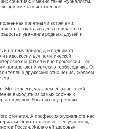
щих событиях. Именно такие журналисты,
оляющей иметь неискаженное
аполненная приятными встречами,
вляются, а каждый день начинается с
 радость и уважение родных, друзей и
ь и на тему природы, и поднимать
ли надо, коснуться политической
интересно общаться и вне профессии – её
ям привлекают и увлекают собеседника. От
вали тёплые дружеские отношения, желаем
изма.
ее. Мы, коллеги, уважаем её за высокий
умение выходить из самых сложных
ткрытой душой, богатым внутренним
ого столетия. А профессия журналиста нас
териалы, подготовленные с её участием, –
листов России. Желаю ей здоровья,