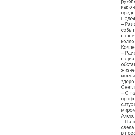
руков
как о
предс
Надеж
– Раи
событ
солне
коллег
Колле
– Раи
социа
обста
жизне
имени
здоро
Светл
– С т
профе
ситуа
миром
Алекс
– Наш
свела
в пре