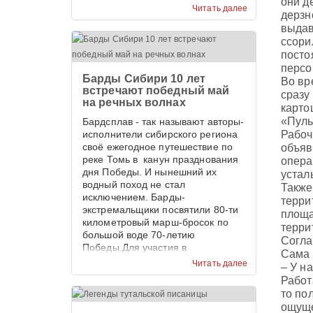
они д
Тамбовцев запечатлел панораму
Читать далее
дерзн
села Пача в наши дни. И
выдав
приходиться признать, что 100 лет
назад сельская улица,
ссори
увенчанная храмом, была
посто
красивее.
персо
Барды Сибири 10 лет
Во вр
встречают победный май
сразу
на речных волнах
карто
«Пуль
Бардсплав - так называют авторы-
исполнители сибирского региона
Рабоч
своё ежегодное путешествие по
объяв
реке Томь в канун празднования
опера
дня Победы. И нынешний их
устал
водный поход не стал
Также
исключением. Барды-
терри
экстремальщики посвятили 80-ти
площа
километровый марш-бросок по
терри
большой воде 70-летию
Согла
Победы.Для участия в
Сама 
экстремальном переходе прибыли
Читать далее
– У н
представители городов:
Работ
Кемерово, Новокузнецк, Томск,
то по
Междуреченск, Юрга.
ощуще