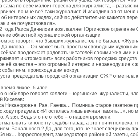
а сама по себе малоинтересна для журналиста, – разъясни
ервичен во мне всё-таки журналист. И исходившая от меня 
 об интересных людях, сейчас действительно кажется пер
так и не почувствовала».
2 года Раиса Данилова возглавляет Юргинское отделение 
ение областной журналисткой организации.
ом же говорят, что бывших журналистов не бывает. «Журна
 Данилова. – Он может быть простым свободным художнико
 сейчас продолжает радовать читателей своими живыми и 
рживает и «тормошит» всех работников городских средст
ое её качества – это огромный интерес и неравнодушие к 
 к событиям, происходящим вокруг.
густа председатель городской организации СЖР отметила
время лихое, былое…
то о юбиляре говорят коллеги – юргинские журналисты, ч
й Киселев:
са Никаноровна, Рая, Раечка… Помнишь старое газетное пр
 с ходу придумал: «И осталась лишь вечная память…», но м
о. А зря. Ведь это не о тебе – о нашем времени.
отматывать киноленту судьбы назад, а это почти полвека, 
ием. Банальность? Да, для того, кто не знает специфику п
ебя их… Корреспондент, замредактора районной газеты, соб