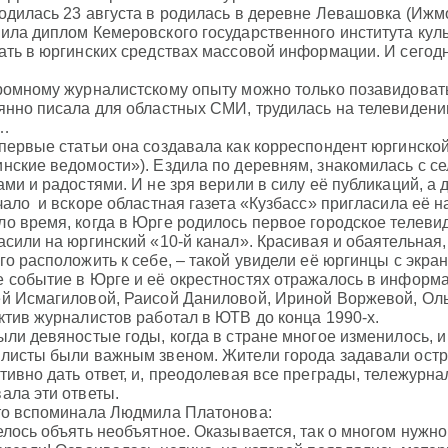
одилась 23 августа в родилась в деревне Левашовка (Ижм
ила диплом Кемеровского государственного института куль
ать в юргинских средствах массовой информации. И сегодн
ромному журналистскому опыту можно только позавидовать
янно писала для областных СМИ, трудилась на телевидени
…
первые статьи она создавала как корреспондент юргинско
нские ведомости»). Ездила по деревням, знакомилась с се
ами и радостями. И не зря верили в силу её публикаций, а
чало и вскоре областная газета «Кузбасс» пригласила её 
о время, когда в Юрге родилось первое городское телевид
асили на юргинский «10-й канал». Красивая и обаятельная
го расположить к себе, – такой увидели её юргинцы с экран
 событие в Юрге и её окрестностях отражалось в информ
й Исмагиловой, Раисой Даниловой, Ириной Воржевой, Оль
ктив журналистов работал в ЮТВ до конца 1990-х.
ыли девяностые годы, когда в стране многое изменилось, 
листы были важным звеном. Жители города задавали остр
тивно дать ответ, и, преодолевая все преграды, тележурн
ала эти ответы.
то вспоминала Людмила Платонова:
елось объять необъятное. Оказывается, так о многом нужно