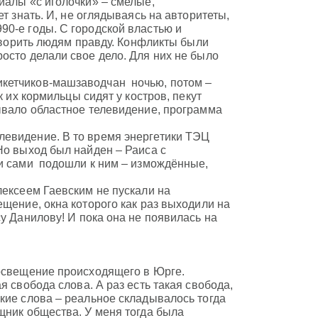
иалы «с иголочки» – смелые,
т знать. И, не оглядываясь на авторитеты,
90-е годы. С городской властью и
говорить людям правду. Конфликты были
осто делали свое дело. Для них не было
икетчиков-машзаводчан ночью, потом –
к их кормильцы сидят у костров, пекут
ывало областное телевидение, программа
левидение. В то время энергетики ТЭЦ
Но выход был найден – Раиса с
ки сами подошли к ним – измождённые,
лексеем Гаевским не пускали на
ещение, окна которого как раз выходили на
у Данилову! И пока она не появилась на
 освещение происходящего в Юрге.
я свобода слова. А раз есть такая свобода,
кие слова – реальное складывалось тогда
щник общества. У меня тогда была