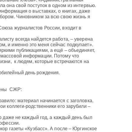
ла она свой поступок в одном из интервью.
информация о выставках, о книгах, даже
ебором. Чиновником за всю свою жизнь я
Союза журналистов России, входит в
листу всегда найдется работа, – уверена
м, и именно это меня сейчас подкупает».
яркими публикациями, а ещё – объединяет,
в массовой информации. Потому что
жизни, к людям, которые встречаются на
 юбилейный день рождения.
лены СЖР:
авило: материал начинается с заголовка.
ои коллеги-родственники его зарубили –
то даже не каждый год, а каждый день был
рофессии.
кор газеты «Кузбасс». А после – Юргинское