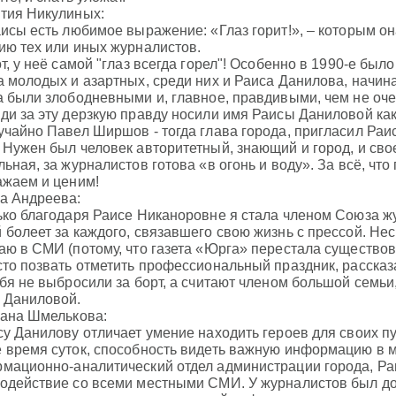
тия Никулиных:
аисы есть любимое выражение: «Глаз горит!», – которым о
ию тех или иных журналистов.
от, у неё самой "глаз всегда горел"! Особенно в 1990-е бы
а молодых и азартных, среди них и Раиса Данилова, начин
а были злободневными и, главное, правдивыми, чем не оч
ди за эту дерзкую правду носили имя Раисы Даниловой как
учайно Павел Ширшов - тогда глава города, пригласил Раи
 Нужен был человек авторитетный, знающий и город, и сво
льная, за журналистов готова «в огонь и воду». За всё, чт
ажаем и ценим!
а Андреева:
ько благодаря Раисе Никаноровне я стала членом Союза жу
 болеет за каждого, связавшего свою жизнь с прессой. Несм
аю в СМИ (потому, что газета «Юрга» перестала существов
сто позвать отметить профессиональный праздник, рассказа
ебя не выбросили за борт, а считают членом большой семьи,
 Даниловой.
ана Шмелькова:
су Данилову отличает умение находить героев для своих п
 время суток, способность видеть важную информацию в м
мационно-аналитический отдел администрации города, Р
одействие со всеми местными СМИ. У журналистов был до