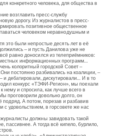
 для конкретного человека, для общества в
ние возглавить пресс-службу
овую дорогу. Из журналистов в пресс-
ормировать позитивное общественное
оставаться человеком неравнодушным и
я это были непростые десять лет в её
должились – и пусть Данилова уже не
всё равно доносился из телеприёмников:
местных информационных программ...
очень колоритный городской Совет –
«Они постоянно разбивались на коалиции, –
– и дебатировали, дискутировали... И в то
оходил конкурс «ТЭФИ-Регион», мы поехали
 нему и спросила, как лучше всего в
Мы проговорили довольно долго, он
ё подряд. А потом, порезав и разбавив
и с удовольствием, в горсовете же нас
 журналисты должны завидовать такой
, пассивнее. А тогда всё кипело, бурлило,
стров.
а вольные хлеба». «Административная