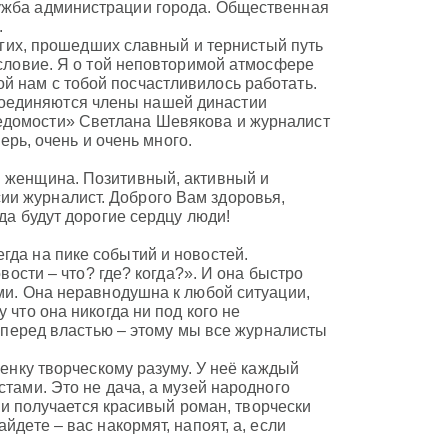
лужба администрации города. Общественная
.
ногих, прошедших славный и тернистый путь
ословие. Я о той неповторимой атмосфере
й нам с тобой посчастливилось работать.
оединяются члены нашей династии
едомости» Светлана Шевякова и журналист
верь, очень и очень много.
я женщина. Позитивный, активный и
ии журналист. Доброго Вам здоровья,
да будут дорогие сердцу люди!
гда на пике событий и новостей.
вости – что? где? когда?». И она быстро
ями. Она неравнодушна к любой ситуации,
 что она никогда ни под кого не
ся перед властью – этому мы все журналисты
ценку творческому разуму. У неё каждый
стами. Это не дача, а музей народного
аки получается красивый роман, творчески
йдете – вас накормят, напоят, а, если