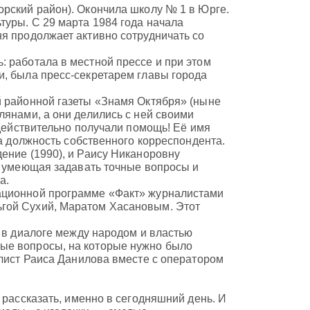
орский район). Окончила школу № 1 в Юрге.
туры. С 29 марта 1984 года начала
я продолжает активно сотрудничать со
: работала в местной прессе и при этом
и, была пресс-секретарем главы города
й районной газеты «Знамя Октября» (ныне
лянами, а они делились с ней своими
 действительно получали помощь! Её имя
на должность собственного корреспондента.
ение (1990), и Раису Никаноровну
, умеющая задавать точные вопросы и
а.
ационной программе «Факт» журналистами
гой Сухий, Маратом Хасановым. Этот
и в диалоге между народом и властью
ые вопросы, на которые нужно было
алист Раиса Данилова вместе с оператором
 рассказать, именно в сегодняшний день. И