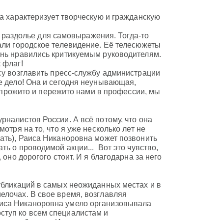
на характеризует творческую и гражданскую
ло раздолье для самовыражения. Тогда-то
али городское телевидение. Её телесюжеты
ень нравились критикуемым руководителям.
 флаг!
су возглавить пресс-службу администрации
е дело! Она и сегодня неунывающая,
о прожито и пережито нами в профессии, мы
рналистов России. А всё потому, что она
отря на то, что я уже несколько лет не
ать), Раиса Никаноровна может позвонить
ть о проводимой акции... Вот это чувство,
 оно дорогого стоит. И я благодарна за него
убликаций в самых неожиданных местах и в
елочах. В свое время, возглавляя
аиса Никаноровна умело организовывала
ступ ко всем специалистам и