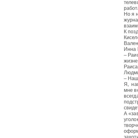
телев
работ
Но я 
журна
взаим
К поз
Кисел
Валент
Инна 
– Раи
жизне
Раиса
Людми
– Наш
Я, на
мне в
всегд
подст
свиде
А «за
уголо
творч
оформ
захоти