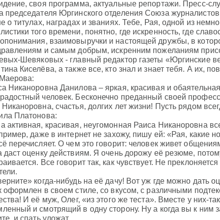
идение, своя программа, актуальные репортажи. Пресс-с
а председателя Юргинского отделения Союза журналистов
не о титулах, наградах и званиях. Тебе, Рая, одной из нем
листики того времени, понятно, где искренность, где слав
опонимания, взаимовыручки и настоящей дружбы, в которо
дравлениям и самым добрым, искренним пожеланиям прис
евых-Шевяковых - главный редактор газеты «Юргинские в
ина Киселёва, а также все, кто знал и знает тебя. А их, по
Маерова:
са Никаноровна Данилова – яркая, красивая и обаятельна
радостный человек. Бесконечно преданный своей професс
 Никаноровна, счастья, долгих лет жизни! Пусть рядом всег
ла Платонова:
а активная, красивая, неугомонная Раиса Никаноровна все
пример, даже в интернет не захожу, пишу ей: «Рая, какие но
сё перечисляет. О чем это говорит: человек живет общени
а даст оценку действиям. Я очень дорожу её резюме, потому
раивается. Все говорит так, как чувствует. Не преклоняет
тели.
верните» когда-нибудь на её дачу! Вот уж где можно дать о
к оформлен в своем стиле, со вкусом, с различными подтек
ества! И её муж, Олег, «из этого же теста». Вместе у них-т
ленный и смотрящий в одну сторону. Ну а когда вы к ним за
те, и спать уложат.