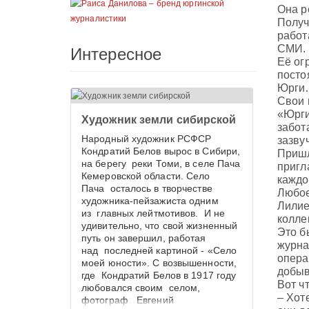
Она р
Получ
работ
СМИ.
Интересное
Её ог
посто
Юрги
Свои 
«Юрги
Художник земли сибирской
забот
Народный художник РСФСР
зазву
Кондратий Белов вырос в Сибири,
Пришл
на берегу реки Томи, в селе Пача
пригл
Кемеровской области. Село
каждо
Пача осталось в творчестве
Любое
художника-пейзажиста одним
Лилие
из главных лейтмотивов. И не
колле
удивительно, что свой жизненный
Это б
путь он завершил, работая
журна
над последней картиной - «Село
опера
моей юности». С возвышенности,
добыв
где Кондратий Белов в 1917 году
Вот ч
любовался своим селом,
– Хот
фотограф Евгений