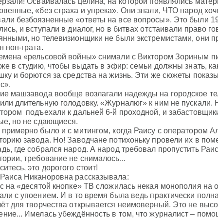
ерзали! Осваивалась целина, на которой появлялись матер
овенные, «без страха и упрека». Они знали, ЧТО народ хоче
али безбоязненные «ответы на все вопросы». Это были 19
лись, и вступали в диалог, но в битвах отстаивали право 
янными, но телевизионщики не были экстремистами, они пр
н нон-грата.
емена «рельсовой войны» снимали с Виктором Зориным п
 же в студию, чтобы выдать в эфир: семьи должны знать, ка
шку и борются за средства на жизнь. Эти же сюжеты показ
с».
ие машзавода вообще возлагали надежды на городское те
или длительную голодовку. «Журналюг» к ним не пускали. 
тором подъехали к дальней 6-й проходной, и забастовщи
ые, но не сдающиеся.
 примерно было и с митингом, когда Раису с оператором А
торию завода. Но! Заводчане потихоньку провели их в пом
дь, где собрался народ. А народ требовал пропустить Раис
тории, требование не снималось...
ситесь, это дорогого стоит!
Раиса Никаноровна рассказывала:
ас на «десятой кнопке» ТВ сложилась некая монополия на
али с упоением. И в то время была ведь практически полна
лёт для творчества открывается неимоверный. Это не высо
ние... Имелась убеждённость в том, что журналист – помо