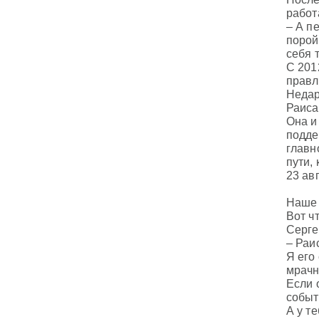
работ
– А п
порой
себя 
С 201
правл
Недар
Раиса
Она и
подде
главн
пути,
23 ав
Наше 
Вот ч
Серге
– Раи
Я его
мрачн
Если 
событ
А у т