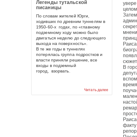
Легенды тутальской
увере
писаницы
целом
Затем
По словам жителей Юрги,
админ
ходивших по древним туннелям в
секре
1950-60-х годах, по «главному
мнени
подземному ходу можно было
двигаться неделю до следующего
принц
выхода на поверхность».
Раиса
В те же годы в туннелях
биогр
потерялась группа подростков и
появл
власти приняли решение, все
сюжет
входы в подземный
В гор
город, взорвать.
депут
вспом
время
Читать далее
поуча
мален
насто
ремар
прост
Раиса
факту
репор
После