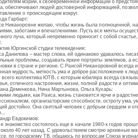
одителям мэрии, к своевременной информации о предстоя
на, обеспечивают людей достоверной информацией, позв
тавление о происходящем вокруг.
да Гарбарт:
се Никаноровне желаю, чтобы жизнь была полноценной, н
иями, заботами и впечатлениями. Пусть все мечты осущест
чного луча, который непременно приносит с собой счастье,
.
ктив Юргинской студии телевидения:
са Данилова – мастер слова, ей одинаково удавалось писат
льные проблемы, создавать яркие портреты земляков, а ес
новки в стране и регионе. С Раисой Никаноровной всегда 
нная мудрость, меткость ума и доброе расположение к люд
 всего коллектива ЮТВ, с которым юбиляра всегда связы
вья, отличного настроения, жизни, полной радости и оптим
ана Деменкова, Нина Мартынова, Ольга Кухарь:
акими людьми, как Раиса, жизнь становится ярче и радостн
ссионализм, организаторские способности, остроту ума, 
ций достойно. Она светлый человек с добрым сердцем и о
...
андр Евдокимов:
е знакомство состоялось еще в начале 1980-х годов прошл
 около 40 лет назад. С удовольствием смотрю архивные ма
ссе, по городскому ТВ, общаюсь по вопросам Союза журна