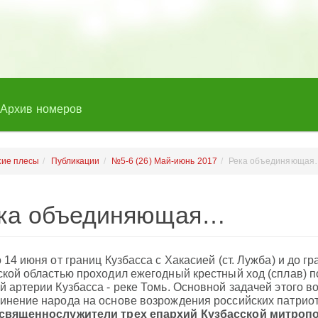
Архив номеров
кие плесы
Публикации
№5-6 (26) Май-июнь 2017
Река объединяющая
ка объединяющая…
о 14 июня от границ Кузбасса с Хакасией (ст. Лужба) и до г
ской областью проходил ежегодный крестный ход (сплав) п
й артерии Кузбасса - реке Томь. Основной задачей этого 
инение народа на основе возрождения российских патриот
священнослужители трех епархий Кузбасской митропо