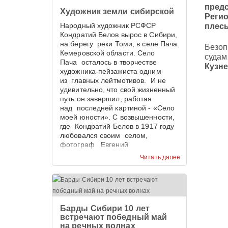
пред
Художник земли сибирской
Реги
Народный художник РСФСР
плес
Кондратий Белов вырос в Сибири,
на берегу реки Томи, в селе Пача
Безоп
Кемеровской области. Село
судам
Пача осталось в творчестве
Кузн
художника-пейзажиста одним
из главных лейтмотивов. И не
удивительно, что свой жизненный
путь он завершил, работая
над последней картиной - «Село
моей юности». С возвышенности,
где Кондратий Белов в 1917 году
любовался своим селом,
фотограф Евгений
Тамбовцев запечатлел панораму
Читать далее
села Пача в наши дни. И
приходиться признать, что 100 лет
назад сельская улица,
увенчанная храмом, была
красивее.
Барды Сибири 10 лет
встречают победный май
на речных волнах