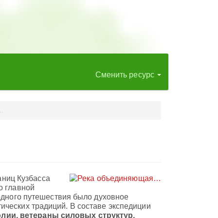
Сменить ресурс
…
раниц Кузбасса
о главной
водного путешествия было духовное
ических традиций. В составе экспедиции
лии, ветераны силовых структур,