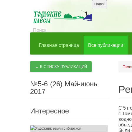
Главная страница
Все публикации
← К СПИСКУ ПУБЛИКАЦИЙ
Томс
№5-6 (26) Май-июнь
Ре
2017
С 5 п
Интересное
с Том
водно
объед
были