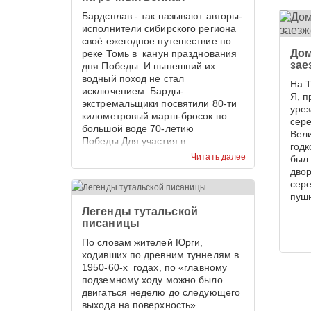
Бардсплав - так называют авторы-
исполнители сибирского региона
своё ежегодное путешествие по
Дом
реке Томь в канун празднования
зае
дня Победы. И нынешний их
водный поход не стал
На 
исключением. Барды-
Я, п
экстремальщики посвятили 80-ти
урез
километровый марш-бросок по
сер
большой воде 70-летию
Вели
Победы.Для участия в
годк
экстремальном переходе прибыли
Читать далее
был 
представители городов:
двор
Кемерово, Новокузнецк, Томск,
сере
Междуреченск, Юрга.
пушн
Легенды тутальской
писаницы
По словам жителей Юрги,
ходивших по древним туннелям в
1950-60-х годах, по «главному
подземному ходу можно было
двигаться неделю до следующего
выхода на поверхность».