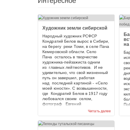
Интересное
Художник земли сибирской
Ба
Народный художник РСФСР
вс
Кондратий Белов вырос в Сибири,
на
на берегу реки Томи, в селе Пача
Кемеровской области. Село
Бар
Пача осталось в творчестве
ис
художника-пейзажиста одним
св
из главных лейтмотивов. И не
ре
удивительно, что свой жизненный
дн
путь он завершил, работая
во
над последней картиной - «Село
ис
моей юности». С возвышенности,
эк
где Кондратий Белов в 1917 году
ки
любовался своим селом,
бо
фотограф Евгений
По
Тамбовцев запечатлел панораму
эк
Читать далее
села Пача в наши дни. И
пре
приходиться признать, что 100 лет
Кем
назад сельская улица,
Ме
увенчанная храмом, была