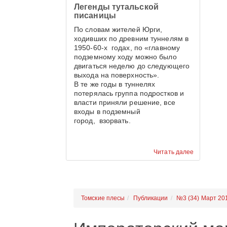
Легенды тутальской
красивее.
писаницы
По словам жителей Юрги,
ходивших по древним туннелям в
1950-60-х годах, по «главному
подземному ходу можно было
двигаться неделю до следующего
выхода на поверхность».
В те же годы в туннелях
потерялась группа подростков и
власти приняли решение, все
входы в подземный
город, взорвать.
Читать далее
Томские плесы
Публикации
№3 (34) Март 20