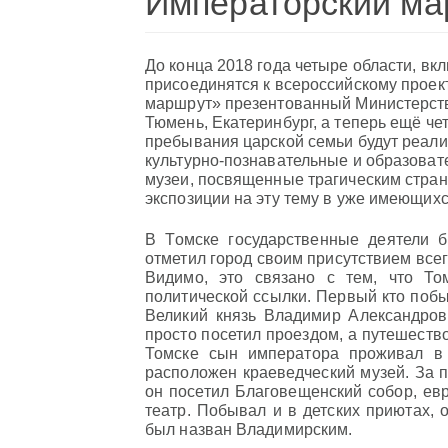
Императорский ма
До конца 2018 года четыре области, вк
присоединятся к всероссийскому прое
маршрут» презентованный Министерство
Тюмень, Екатеринбург, а теперь ещё ч
пребывания царской семьи будут реали
культурно-познавательные и образовате
музеи, посвященные трагическим стра
экспозиции на эту тему в уже имеющихс
В Томске государственные деятели б
отметил город своим присутствием всего 
Видимо, это связано с тем, что То
политической ссылки. Первый кто побы
Великий князь Владимир Александрови
просто посетил проездом, а путешеств
Томске сын императора проживал в
расположен краеведческий музей. За п
он посетил Благовещенский собор, евр
театр. Побывал и в детских приютах, 
был назван Владимирским.