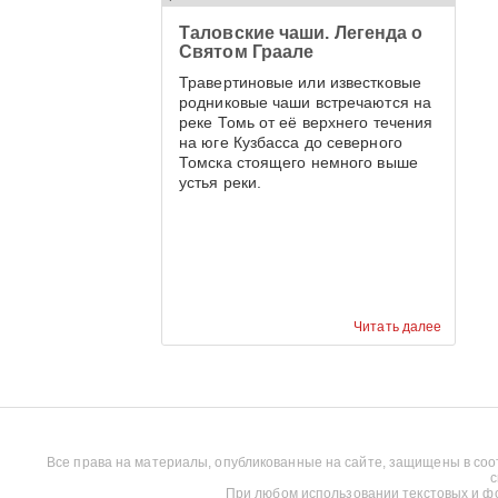
Таловские чаши. Легенда о
Святом Граале
Травертиновые или известковые
родниковые чаши встречаются на
реке Томь от её верхнего течения
на юге Кузбасса до северного
Томска стоящего немного выше
устья реки.
Читать далее
Все права на материалы, опубликованные на сайте, защищены в соо
с
При любом использовании текстовых и фот