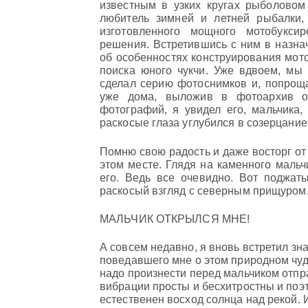
известным в узких кругах рыболовом
любитель зимней и летней рыбалки,
изготовленного мощного мотобукси
решения. Встретившись с ним в назна
об особенностях конструирования мото
поиска юного чукчи. Уже вдвоем, мы
сделал серию фотоснимков и, попрощав
уже дома, выложив в фотоархив о
фотографий, я увидел его, мальчика,
раскосые глаза углубился в созерцание
Помню свою радость и даже восторг от
этом месте. Глядя на каменного мальч
его. Ведь все очевидно. Вот поджаты
раскосый взгляд с северным прищуром
МАЛЬЧИК ОТКРЫЛСЯ МНЕ!
А совсем недавно, я вновь встретил з
поведавшего мне о этом природном чуд
надо произнести перед мальчиком отпра
вибрации просты и бесхитростны и поэт
естественен восход солнца над рекой. И