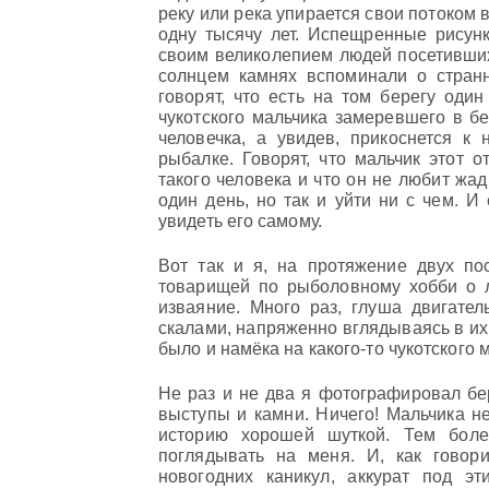
реку или река упирается свои потоком 
одну тысячу лет. Испещренные рисун
своим великолепием людей посетивших
солнцем камнях вспоминали о стра
говорят, что есть на том берегу оди
чукотского мальчика замеревшего в бе
человечка, а увидев, прикоснется к 
рыбалке. Говорят, что мальчик этот 
такого человека и что он не любит жа
один день, но так и уйти ни с чем. И
увидеть его самому.
Вот так и я, на протяжение двух пос
товарищей по рыболовному хобби о л
изваяние. Много раз, глуша двигате
скалами, напряженно вглядываясь в их
было и намёка на какого-то чукотского 
Не раз и не два я фотографировал бер
выступы и камни. Ничего! Мальчика не
историю хорошей шуткой. Тем боле
поглядывать на меня. И, как говор
новогодних каникул, аккурат под э