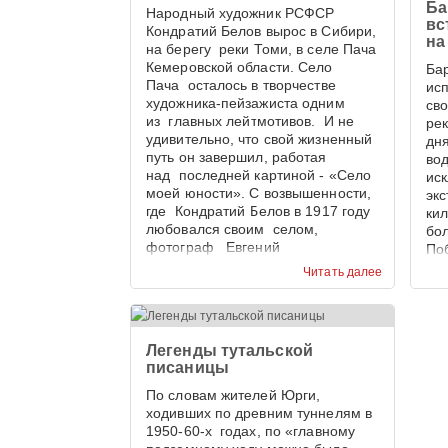
Ба
Народный художник РСФСР
вс
Кондратий Белов вырос в Сибири,
на
на берегу реки Томи, в селе Пача
Кемеровской области. Село
Бар
Пача осталось в творчестве
ис
художника-пейзажиста одним
св
из главных лейтмотивов. И не
ре
удивительно, что свой жизненный
дн
путь он завершил, работая
во
над последней картиной - «Село
ис
моей юности». С возвышенности,
эк
где Кондратий Белов в 1917 году
ки
любовался своим селом,
бо
фотограф Евгений
По
Тамбовцев запечатлел панораму
эк
Читать далее
села Пача в наши дни. И
пре
приходиться признать, что 100 лет
Кем
назад сельская улица,
Ме
увенчанная храмом, была
Легенды тутальской
красивее.
писаницы
По словам жителей Юрги,
ходивших по древним туннелям в
1950-60-х годах, по «главному