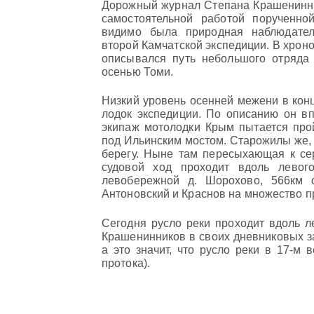
Дорожный журнал Степана Крашенинник
самостоятельной работой порученн
видимо была природная наблюдател
второй Камчатской экспедиции. В хрон
описывался путь небольшого отряда
осенью Томи.
Низкий уровень осенней межени в конц
лодок экспедиции. По описанию он вп
экипаж мотолодки Крым пытается про
под Ильинским мостом. Старожилы же, 
берегу. Ныне там пересыхающая к се
судовой ход проходит вдоль левог
левобережной д. Шорохово, 566км о
Антоновский и Краснов на множество п
Сегодня русло реки проходит вдоль ле
Крашенинников в своих дневниковых з
а это значит, что русло реки в 17-м 
протока).