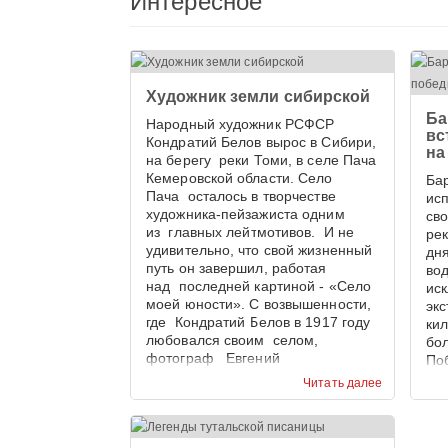
Интересное
Художник земли сибирской
Ба
Народный художник РСФСР
вс
Кондратий Белов вырос в Сибири,
на
на берегу реки Томи, в селе Пача
Кемеровской области. Село
Бар
Пача осталось в творчестве
ис
художника-пейзажиста одним
св
из главных лейтмотивов. И не
ре
удивительно, что свой жизненный
дн
путь он завершил, работая
во
над последней картиной - «Село
ис
моей юности». С возвышенности,
эк
где Кондратий Белов в 1917 году
ки
любовался своим селом,
бо
фотограф Евгений
По
Тамбовцев запечатлел панораму
эк
Читать далее
села Пача в наши дни. И
пре
приходиться признать, что 100 лет
Кем
назад сельская улица,
Ме
увенчанная храмом, была