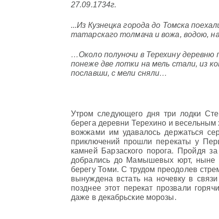
27.09.1734г.
...Из Кузнецка города до Томска поеха
татарскаго толмача и вожа, водою, на 
…Около полуночи в Терехину деревню 
понеже две лотки на мель стали, из к
пославши, с мели сняли…
Утром следующего дня три лодки Ст
берега деревни Терехино и весельным 
вожжами им удавалось держаться сере
приключений прошли перекаты у Перш
камней Барзаского порога. Пройдя за
добрались до Мамышевых юрт, ныне 
берегу Томи. С трудом преодолев стре
вынуждена встать на ночевку в связ
позднее этот перекат прозвали горячи
даже в декабрьские морозы.