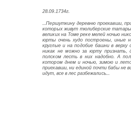
28.09.1734г.
...Першуткину деревню проехавши, п
которых живут тюлиберские татары,
великих на Томе реке мелей ночью ник
юрты очень худо построены, иные на
круглые и на подобие башни в верху 
никак не можно за юрту признать, 
полском лесть в них надобно. А пол
котором днем и ночью, зимою и лет
приехавши, ни единой почти бабы не в
идут, все в лес разбежались...