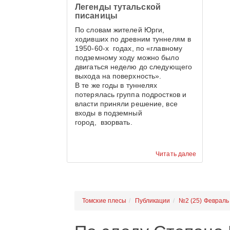
Легенды тутальской
красивее.
писаницы
По словам жителей Юрги,
ходивших по древним туннелям в
1950-60-х годах, по «главному
подземному ходу можно было
двигаться неделю до следующего
выхода на поверхность».
В те же годы в туннелях
потерялась группа подростков и
власти приняли решение, все
входы в подземный
город, взорвать.
Читать далее
Томские плесы
Публикации
№2 (25) Февраль